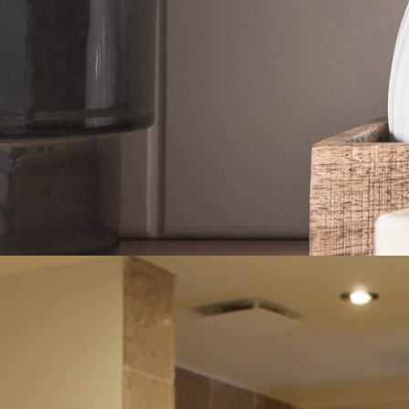
Sani
tair