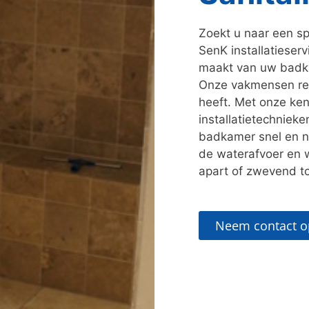
Zoekt u naar een sp
SenK installatieser
maakt van uw badka
Onze vakmensen rea
heeft. Met onze ken
installatietechniek
badkamer snel en na
de waterafvoer en 
apart of zwevend toi
Neem contact o