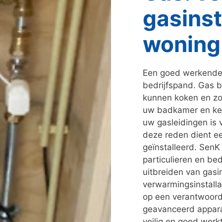
gasinst
woning 
Een goed werkende g
bedrijfspand. Gas b
kunnen koken en zo
uw badkamer en keuk
uw gasleidingen is 
deze reden dient ee
geïnstalleerd. SenK 
particulieren en be
uitbreiden van gasi
verwarmingsinstalla
op een verantwoord
geavanceerd apparat
veilig en goed werkt