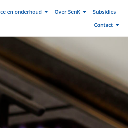
ice en onderhoud
Over SenK
Subsidies
Contact